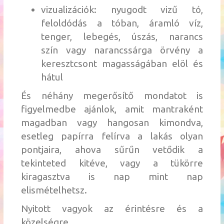
vizualizációk: nyugodt vizű tó,
feloldódás a tóban, áramló víz,
tenger, lebegés, úszás,
narancs
szín
vagy narancssárga örvény a
keresztcsont magasságában elöl és
hátul
És néhány megerősítő mondatot is
figyelmedbe ajánlok, amit mantraként
magadban vagy hangosan kimondva,
esetleg papírra felírva a lakás olyan
pontjaira, ahova sűrűn vetődik a
tekinteted kitéve, vagy a tükörre
kiragasztva is nap mint nap
elismételhetsz.
Nyitott vagyok az érintésre és a
közelségre.