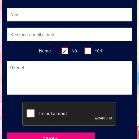
Neme
Nő
Férfi