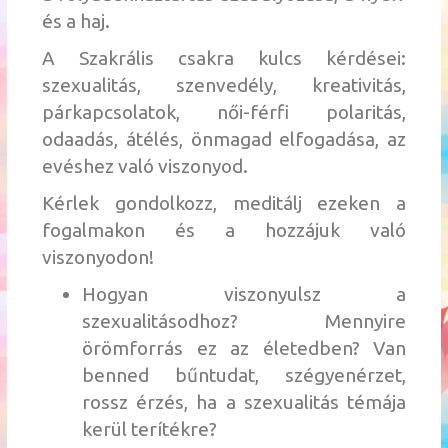
és a haj.
A Szakrális csakra kulcs kérdései:
szexualitás, szenvedély, kreativitás,
párkapcsolatok, női-férfi polaritás,
odaadás, átélés, önmagad elfogadása, az
evéshez való viszonyod.
Kérlek gondolkozz, meditálj ezeken a
fogalmakon és a hozzájuk való
viszonyodon!
Hogyan viszonyulsz a
szexualitásodhoz? Mennyire
örömforrás ez az életedben? Van
benned bűntudat, szégyenérzet,
rossz érzés, ha a szexualitás témája
kerül terítékre?