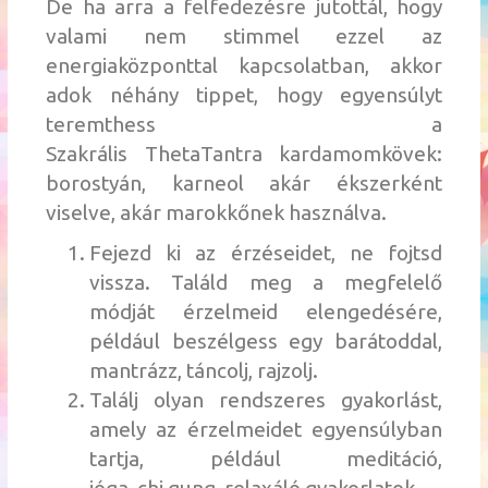
De ha arra a felfedezésre jutottál, hogy
valami nem stimmel ezzel az
energiaközponttal kapcsolatban, akkor
adok néhány tippet, hogy egyensúlyt
teremthess a
Szakrális
ThetaTantra
kardamom
kövek:
borostyán, karneol akár ékszerként
viselve, akár marokkőnek használva.
Fejezd ki az érzéseidet, ne fojtsd
vissza. Találd meg a megfelelő
módját érzelmeid elengedésére,
például beszélgess egy barátoddal,
mantrázz, táncolj, rajzolj.
Találj olyan rendszeres gyakorlást,
amely az érzelmeidet egyensúlyban
tartja, például meditáció,