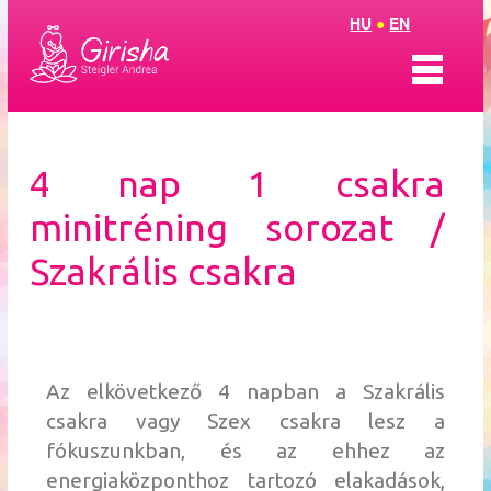
HU
●
EN
Bemutatkozás
4 nap 1 csakra
ThetaTantra
minitréning sorozat /
ThetaCsakraHarmónia
Szakrális csakra
Coaching
Aura Soma
Az elkövetkező 4 napban a Szakrális
Olvasószoba
csakra vagy Szex csakra lesz a
fókuszunkban, és az ehhez az
energiaközponthoz tartozó elakadások,