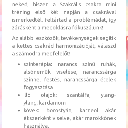
neked, hiszen a Szakrális csakra mini
tréning első két napján a csakrával
ismerkedtél, feltártad a problémádat, így
zárásként a megoldásra fókuszálunk!
Az alábbi eszközök, tevékenységek segítik
a kettes csakrád harmonizációját, válaszd
a számodra megfelelőt!
színterápia: narancs színű ruhák,
alsóneműk viselése, narancssárga
színnel festés, narancssárga ételek
fogyasztása
illó olajok: szantálfa,
ylang-
ylang
,
kardamom
kövek: borostyán, karneol akár
ékszerként viselve, akár marokkőnek
használva.