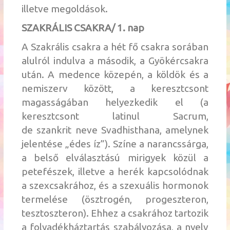
illetve megoldások.
SZAKRÁLIS CSAKRA/ 1. nap
A Szakrális csakra a hét fő csakra sorában
alulról indulva a második, a Gyökércsakra
után. A medence közepén, a köldök és a
nemiszerv között, a keresztcsont
magasságában helyezkedik el (a
keresztcsont latinul
Sacrum
,
de
szankrit
neve
Svadhisthana
, amelynek
jelentése „édes íz”). Színe a narancssárga,
a belső elválasztású mirigyek közül a
petefészek, illetve a herék kapcsolódnak
a
szexcsakrához
, és a szexuális hormonok
termelése (ösztrogén, progeszteron,
tesztoszteron). Ehhez a csakrához tartozik
a folyadékháztartás szabályozása, a nyelv