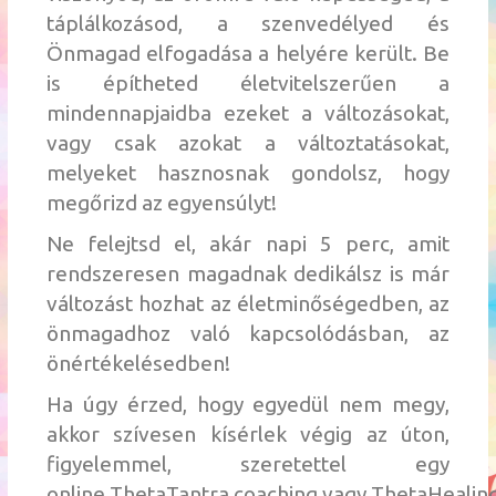
táplálkozásod, a szenvedélyed és
Önmagad elfogadása a helyére került. Be
is építheted életvitelszerűen a
mindennapjaidba ezeket a változásokat,
vagy csak azokat a változtatásokat,
melyeket hasznosnak gondolsz, hogy
megőrizd az egyensúlyt!
Ne felejtsd el, akár napi 5 perc, amit
rendszeresen magadnak dedikálsz is már
változást hozhat az életminőségedben, az
önmagadhoz való kapcsolódásban, az
önértékelésedben!
Ha úgy érzed, hogy egyedül nem megy,
akkor szívesen kísérlek végig az úton,
figyelemmel, szeretettel egy
online
ThetaTantra
coaching
vagy
ThetaHealin