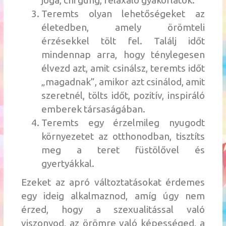
jóga,
chi
gung
, relaxáló gyakorlatok.
Teremts olyan lehetőségeket az
életedben, amely örömteli
érzésekkel tölt fel. Találj időt
mindennap arra, hogy ténylegesen
élvezd azt, amit csinálsz, teremts időt
„magadnak”, amikor azt csinálod, amit
szeretnél, tölts időt, pozitív, inspiráló
emberek társaságában.
Teremts egy érzelmileg nyugodt
környezetet az otthonodban, tisztíts
meg a teret füstölővel és
gyertyákkal.
Ezeket az apró változtatásokat érdemes
egy ideig alkalmaznod, amíg úgy nem
érzed, hogy a szexualitással való
viszonyod, az örömre való képességed, a