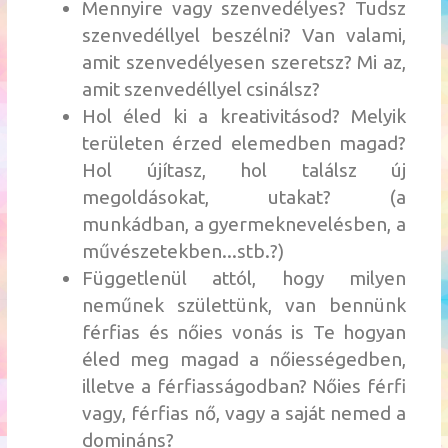
Mennyire vagy szenvedélyes? Tudsz
szenvedéllyel beszélni? Van valami,
amit szenvedélyesen szeretsz? Mi az,
amit szenvedéllyel csinálsz?
Hol éled ki a kreativitásod? Melyik
területen érzed elemedben magad?
Hol újítasz, hol találsz új
megoldásokat, utakat? (a
munkádban, a gyermeknevelésben, a
művészetekben...stb.?)
Függetlenül attól, hogy milyen
neműnek születtünk, van bennünk
férfias és nőies vonás is Te hogyan
éled meg magad a nőiességedben,
illetve a férfiasságodban? Nőies férfi
vagy, férfias nő, vagy a saját nemed a
domináns?