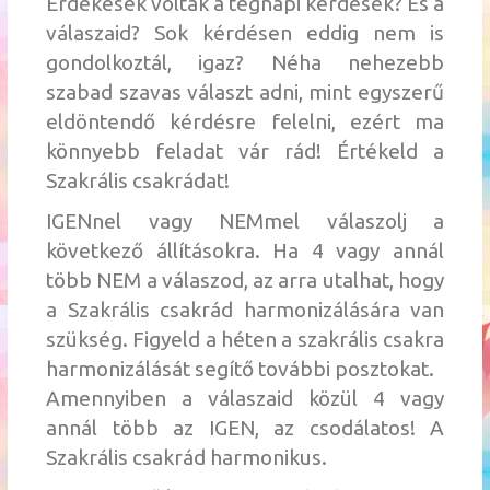
Érdekesek voltak a tegnapi kérdések? És a
válaszaid? Sok kérdésen eddig nem is
gondolkoztál, igaz? Néha nehezebb
szabad szavas választ adni, mint egyszerű
eldöntendő kérdésre felelni, ezért ma
könnyebb feladat vár rád! Értékeld a
Szakrális
csakrádat
!
IGENnel vagy
NEMmel
válaszolj a
következő állításokra. Ha 4 vagy annál
több NEM a válaszod, az arra utalhat, hogy
a Szakrális csakrád harmonizálására van
szükség. Figyeld a héten a szakrális csakra
harmon
izálását segítő további posztokat.
Amennyiben a válaszaid közül 4 vagy
annál több az IGEN, az csodálatos! A
Szakrális csakrád harmonikus.