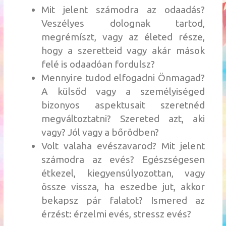
Mit jelent számodra az odaadás?
Veszélyes dolognak tartod,
megrémíszt, vagy az életed része,
hogy a szeretteid vagy akár mások
felé is odaadóan fordulsz?
Mennyire tudod elfogadni Önmagad?
A külsőd vagy a személyiséged
bizonyos aspektusait szeretnéd
megváltoztatni? Szereted azt, aki
vagy? Jól vagy a bőrödben?
Volt valaha evészavarod? Mit jelent
számodra az evés? Egészségesen
étkezel, kiegyensúlyozottan, vagy
össze vissza, ha eszedbe jut, akkor
bekapsz pár falatot? Ismered az
érzést: érzelmi evés, stressz evés?