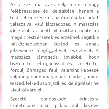
Az érzéki masszázs célja nem a vágy
felébresztése és kielégítése, hanem a
test felfedezése és az érintésekre adott
válaszaival való játszadozás. A masszázs
ideje alatt az adott pillanatban tudatosan
megélt testi érzetek és érzelmek segítik a
hétköznapjaidban tested és annak
jelzéseinek megfigyelését, észlelését. A
masszázs támogatja továbbá, hogy
tisztelettel, elfogadással és szeretettel
fordulj önmagad felé, valamint képessé
válj megadni önmagadnak mindazt, amire
tested, lelked szomjazik és kielégítését ne
kívülről várd el.
Szerető, gondoskodó érintésre
születésünk első pillanatától kezdve