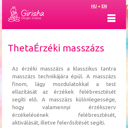
HU
●
EN
Bemutatkozás
ThetaÉrzéki masszázs
ThetaTantra
ThetaCsakraHarmónia
Az érzéki masszázs a klasszikus tantra
masszázs technikájára épül. A masszázs
Coaching
finom, lágy mozdulatokkal a test
ellazítását az érzékek felébresztését
Aura Soma
segíti elő. A masszázs különlegessége,
hogy valamennyi érzékszerv
Olvasószoba
érzékelésének felébresztését,
aktiválását, illetve felerősítését segíti.