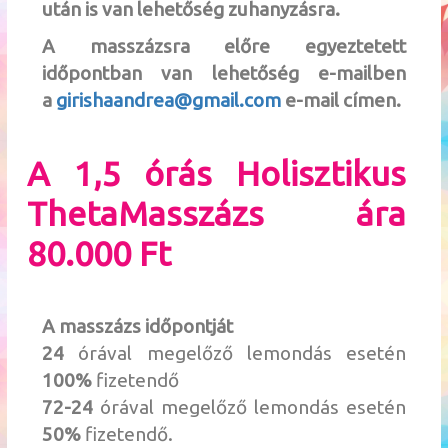
után is van lehetőség zuhanyzásra.
A masszázsra előre egyeztetett
időpontban van lehetőség e-mailben
a
girishaandrea@gmail.com
e-mail címen.
A 1,5 órás Holisztikus
ThetaMasszázs ára
80.000 Ft
A masszázs időpontját
24
órával megelőző lemondás esetén
100%
fizetendő
72-24
órával megelőző lemondás esetén
50%
fizetendő.