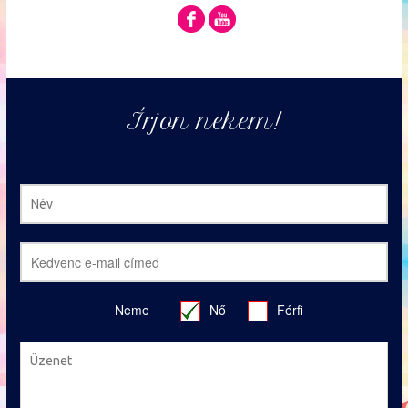
Írjon nekem!
Neme
Nő
Férfi