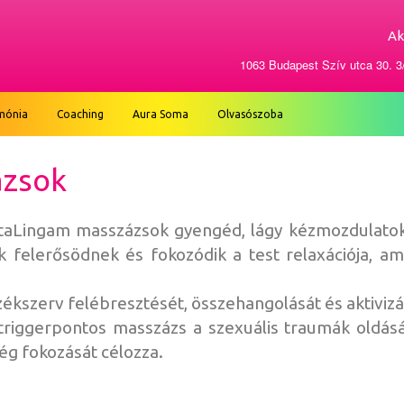
Ak
1063 Budapest Szív utca 30. 3/
mónia
Coaching
Aura Soma
Olvasószoba
ázsok
aLingam masszázsok gyengéd, lágy kézmozdulatok s
ek felerősödnek és fokozódik a test relaxációja, a
ékszerv felébresztését, összehangolását és aktivizá
triggerpontos masszázs a szexuális traumák oldását
g fokozását célozza.