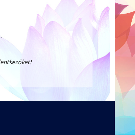
1.
lentkezőket!