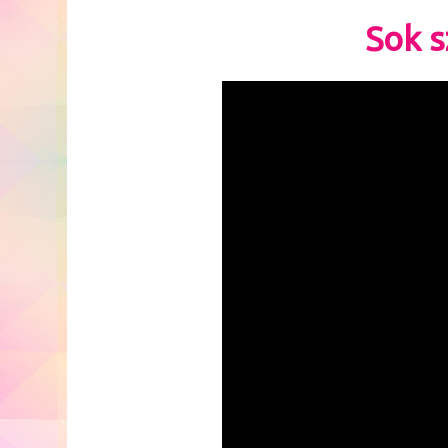
Sok s