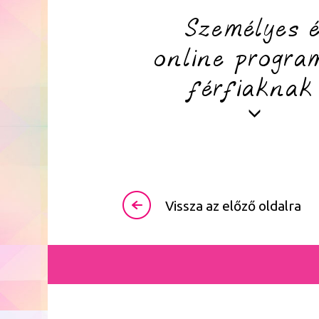
Személyes 
online progra
férfiaknak
Vissza az előző oldalra
Férfiaknak szóló programo