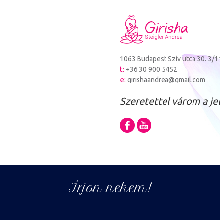
1063 Budapest Szív utca 30. 3/1
t:
+36 30 900 5452
e:
girishaandrea@gmail.com
Szeretettel várom a je
Barbi
Írjon nekem!