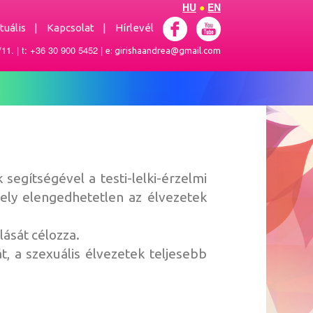
HU
●
EN
tuális |
Kapcsolat |
Hírlevél
11. | t: +36 30 900 5452 |
e: girishaandrea@gmail.com
egítségével a testi-lelki-érzelmi
mely elengedhetetlen az élvezetek
lását célozza.
, a szexuális élvezetek teljesebb