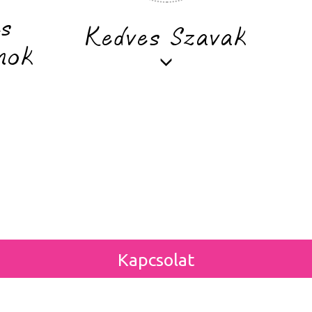
és
Kedves Szavak
mok
k egy helyen
Kapcsolat