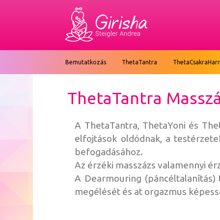
Bemutatkozás
ThetaTantra
ThetaCsakraHar
ThetaTantra Massz
A ThetaTantra, ThetaYoni és Thet
elfojtások oldódnak, a testérzet
befogadásához.
Az érzéki masszázs valamennyi érz
A Dearmouring (páncéltalanîtás) 
megélését és at orgazmus képessé