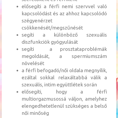
elősegíti a férfi nemi szervvel való
kapcsolódást és az ahhoz kapcsolódó
szégyenérzet
csökkenését/megszűnését
segíti a különböző szexuális
diszfunkciók gyógyulását
segíti a prosztataproblémák
megoldását, a spermiumszám
növelését
a férfi befogadó/női oldala megnyílik,
ezáltal sokkal relaxáltabbá válik a
szexuális, intim együttlétek során
elősegíti, hogy a férfi
multiorgazmusossá váljon, amelyhez
elengedhetetlenül szükséges a belső
női minőség