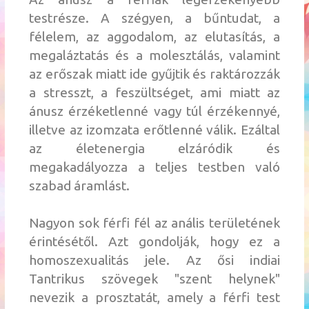
testrésze. A szégyen, a bűntudat, a
félelem, az aggodalom, az elutasítás, a
megaláztatás és a molesztálás, valamint
az erőszak miatt ide gyűjtik és raktározzák
a stresszt, a feszültséget, ami miatt az
ánusz érzéketlenné vagy túl érzékennyé,
illetve az izomzata erőtlenné válik. Ezáltal
az életenergia elzáródik és
megakadályozza a teljes testben való
szabad áramlást.
Nagyon sok férfi fél az anális területének
érintésétől. Azt gondolják, hogy ez a
homoszexualitás jele. Az ősi indiai
Tantrikus szövegek "szent helynek"
nevezik a prosztatát, amely a férfi test