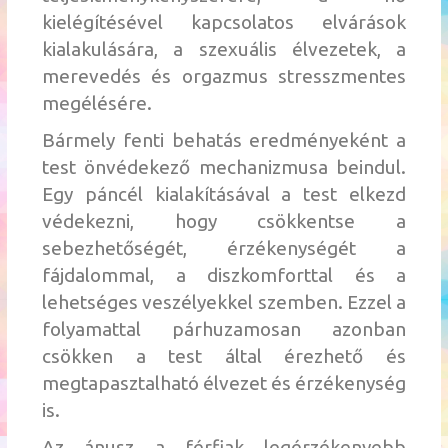
kielégítésével kapcsolatos elvárások
kialakulására, a szexuális élvezetek, a
merevedés és orgazmus stresszmentes
megélésére.
Bármely fenti behatás eredményeként a
test önvédekező mechanizmusa beindul.
Egy páncél kialakításával a test elkezd
védekezni, hogy csökkentse a
sebezhetőségét, érzékenységét a
fájdalommal, a diszkomforttal és a
lehetséges veszélyekkel szemben. Ezzel a
folyamattal párhuzamosan azonban
csökken a test által érezhető és
megtapasztalható élvezet és érzékenység
is.
Az ánusz a férfiak legérzékenyebb