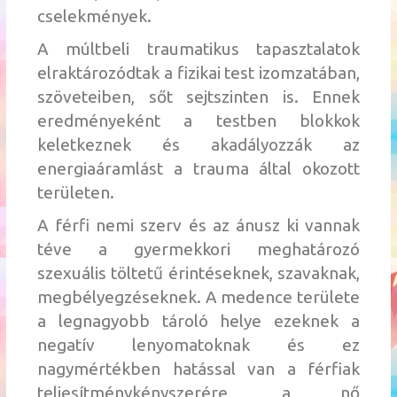
cselekmények.
A múltbeli traumatikus tapasztalatok
elraktározódtak a fizikai test izomzatában,
szöveteiben, sőt sejtszinten is. Ennek
eredményeként a testben blokkok
keletkeznek és akadályozzák az
energiaáramlást a trauma által okozott
területen.
A férfi nemi szerv és az ánusz ki vannak
téve a gyermekkori meghatározó
szexuális töltetű érintéseknek, szavaknak,
megbélyegzéseknek. A medence területe
a legnagyobb tároló helye ezeknek a
negatív lenyomatoknak és ez
nagymértékben hatással van a férfiak
teljesítménykényszerére, a nő