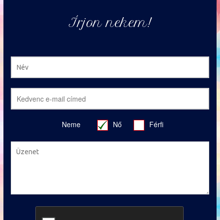
Írjon nekem!
Neme
Nő
Férfi