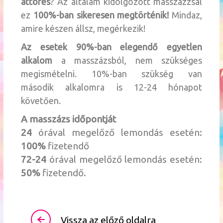
áttörés
? Az általam kidolgozott masszázzsal
ez
100%-ban sikeresen megtörténik!
Mindaz,
amire készen állsz, megérkezik!
Az esetek 90%-ban elegendő egyetlen
alkalom
a masszázsból, nem szükséges
megismételni. 10%-ban szükség van
második alkalomra is 12-24 hónapot
követően.
A masszázs időpontját
24
órával megelőző lemondás esetén:
100%
fizetendő
72-24
órával megelőző lemondás esetén:
50%
fizetendő.
Vissza az előző oldalra