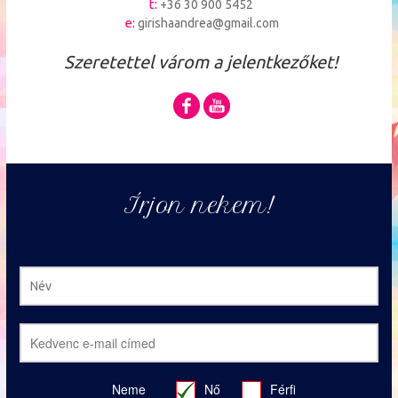
t:
+36 30 900 5452
e:
girishaandrea@gmail.com
Szeretettel várom a jelentkezőket!
Írjon nekem!
Neme
Nő
Férfi