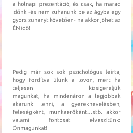
a holnapi prezentáció, és csak, ha marad
időnk -és nem zuhanunk be az ágyba egy
gyors zuhanyt követően- na akkor jöhet az
ÉN idő!
Pedig már sok sok pszichológus leírta,
hogy fordítva ülünk a lovon, mert ha
teljesen kizsigereljük
magunkat, ha mindenáron a legjobbak
akarunk lenni, a gyereknevelésben,
feleségként, munkaerőként…stb. akkor
valami fontosat elveszítünk:
Önmagunkat!