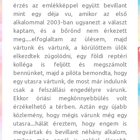
érzés az emlékképpel együtt bevillant
mint egy déja vu, amikor az első
alkalommal 2003-ban ugyanezt a választ
kaptam, és a bőrönd nem érkezett
meg....elfoglaltam az ülésem, majd
vártunk és vártunk, a körülöttem ülők
elkezdtek zúgolódni, egy földi reptéri
kolléga is feljött és megszámolt
bennünket, majd a pilóta bemondta, hogy
egy utasra vártunk, de most már indulunk
csak a felszállási engedélyre várunk.
Ekkor óriási megkönnyebbülés volt
érzékelhető a térben. Aztán egy újabb
közlemény, hogy mégis várunk még egy
utasra...hálát éreztem, hogy engem is
megvártak és bevillant néhány alkalom,