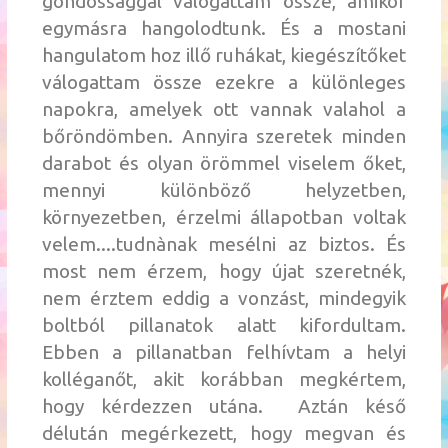
gondossággal válogattam össze, amikor
egymásra hangolodtunk. És a mostani
hangulatom hoz illő ruhákat, kiegészítőket
válogattam össze ezekre a különleges
napokra, amelyek ott vannak valahol a
bőröndömben. Annyira szeretek minden
darabot és olyan örömmel viselem őket,
mennyi különböző helyzetben,
környezetben, érzelmi állapotban voltak
velem....tudnànak mesélni az biztos. És
most nem érzem, hogy újat szeretnék,
nem érztem eddig a vonzást, mindegyik
boltból pillanatok alatt kifordultam.
Ebben a pillanatban felhívtam a helyi
kolléganőt, akit korábban megkértem,
hogy kérdezzen utána. Aztán késő
délután megérkezett, hogy megvan és