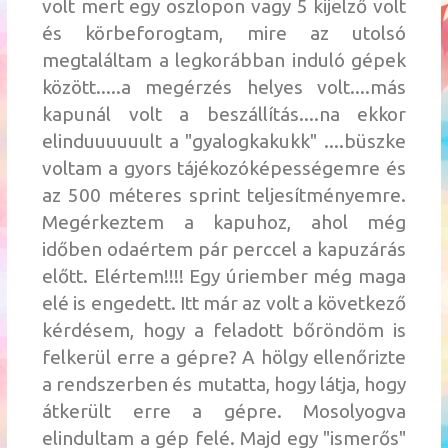
volt mert egy oszlopon vagy 5 kijelző volt
és körbeforogtam, mire az utolsó
megtaláltam a legkorábban induló gépek
között.....a megérzés helyes volt....más
kapunál volt a beszállítás....na ekkor
elinduuuuuult a "gyalogkakukk" ....büszke
voltam a gyors tájékozóképességemre és
az 500 méteres sprint teljesítményemre.
Megérkeztem a kapuhoz, ahol még
időben odaértem pár perccel a kapuzárás
előtt. Elértem!!!! Egy úriember még maga
elé is engedett. Itt már az volt a következő
kérdésem, hogy a feladott bőröndöm is
felkerül erre a gépre? A hölgy ellenőrizte
a rendszerben és mutatta, hogy látja, hogy
átkerült erre a gépre. Mosolyogva
elindultam a gép felé. Majd egy "ismerős"