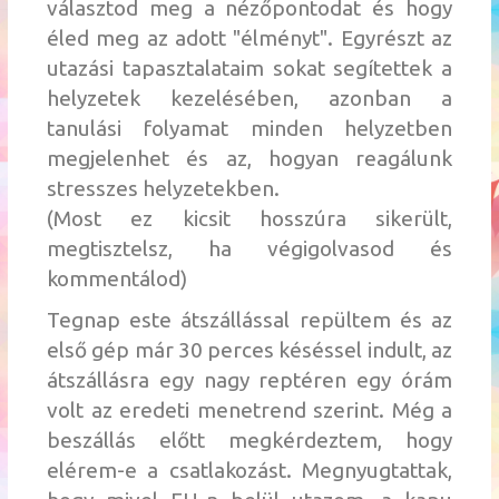
választod meg a nézőpontodat és hogy
éled meg az adott "élményt". Egyrészt az
utazási tapasztalataim sokat segítettek a
helyzetek kezelésében, azonban a
tanulási folyamat minden helyzetben
megjelenhet és az, hogyan reagálunk
stresszes helyzetekben.
(Most ez kicsit hosszúra sikerült,
megtisztelsz, ha végigolvasod és
kommentálod)
Tegnap este átszállással repültem és az
első gép már 30 perces késéssel indult, az
átszállásra egy nagy reptéren egy órám
volt az eredeti menetrend szerint. Még a
beszállás előtt megkérdeztem, hogy
elérem-e a csatlakozást. Megnyugtattak,