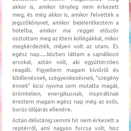
akkor is, amikor tényleg nem érkezett
meg, és még akkor is, amikor felvették a
jegyzőkönyvet, amikor bejelentkeztem a
hotelba, amikor ma reggel először
osztottam meg az itteni kollégákkal, mikor
megkérdezték, milyen volt az utam. És
egész nap.....közben láttam a sajnálkozó
arcokat, aztán volt, aki együttérzően
reagált. Figyeltem magam kívülről és
kibillenésnek, szégyenkezésnek, "szegény
énnek" kicsi nyoma sem mutatta magát,
örömtelien, energikusnak, inspiráltnak
éreztem magam egész nap még az esős,
borús időjárás ellenére.
Aztán délutánig semmi hír nem érkezett a
reptérről, ami nagyon furcsa volt, hisz