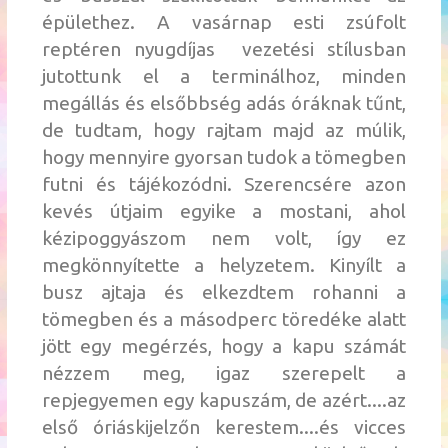
épülethez. A vasárnap esti zsúfolt
reptéren nyugdíjas vezetési stílusban
jutottunk el a terminálhoz, minden
megállás és elsőbbség adás óráknak tűnt,
de tudtam, hogy rajtam majd az múlik,
hogy mennyire gyorsan tudok a tömegben
futni és tájékozódni. Szerencsére azon
kevés útjaim egyike a mostani, ahol
kézipoggyászom nem volt, így ez
megkönnyítette a helyzetem. Kinyílt a
busz ajtaja és elkezdtem rohanni a
tömegben és a másodperc töredéke alatt
jött egy megérzés, hogy a kapu számát
nézzem meg, igaz szerepelt a
repjegyemen egy kapuszám, de azért....az
első óriáskijelzőn kerestem....és vicces