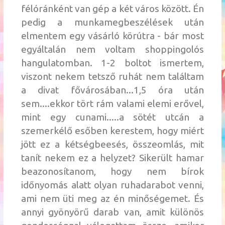
félóránként van gép a két város között. Én
pedig a munkamegbeszélések után
elmentem egy vásárló körútra - bár most
egyáltalán nem voltam shoppingolós
hangulatomban. 1-2 boltot ismertem,
viszont nekem tetsző ruhát nem találtam
a divat fővárosában...1,5 óra után
sem....ekkor tört rám valami elemi erővel,
mint egy cunami.....a sötét utcán a
szemerkélő esőben kerestem, hogy miért
jött ez a kétségbeesés, összeomlás, mit
tanít nekem ez a helyzet? Sikerült hamar
beazonosítanom, hogy nem bírok
időnyomás alatt olyan ruhadarabot venni,
ami nem üti meg az én minőségemet. És
annyi gyönyörű darab van, amit különös