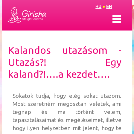
HU
●
EN
Bemutatkozás
Kalandos utazásom -
ThetaTantra
Utazás?! Egy
ThetaCsakraHarmónia
kaland?!….a kezdet….
Coaching
Sokatok tudja, hogy elég sokat utazom.
Aura Soma
Most szeretném megosztani veletek, ami
tegnap és ma történt velem,
Olvasószoba
tapasztalásaimat és megéléseimet, illetve
hogy ilyen helyzetben mit jelent, hogy te