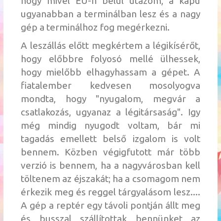
hogy mivel EU-n belül utazom, a kapu
ugyanabban a terminálban lesz és a nagy
gép a terminálhoz fog megérkezni.
A leszállás előtt megkértem a légikísérőt,
hogy előbbre folyosó mellé ülhessek,
hogy mielőbb elhagyhassam a gépet. A
fiatalember kedvesen mosolyogva
mondta, hogy "nyugalom, megvár a
csatlakozás, ugyanaz a légitársaság". Igy
még mindig nyugodt voltam, bár mi
tagadás emellett belső izgalom is volt
bennem. Közben végigfutott már több
verzió is bennem, ha a nagyvárosban kell
töltenem az éjszakát; ha a csomagom nem
érkezik meg és reggel tárgyalásom lesz....
A gép a reptér egy távoli pontján állt meg
és busszal szállítottak bennünket az