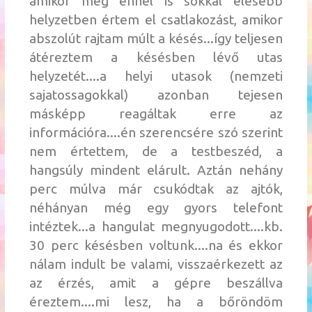
amikor még ennél is sokkal élesebb
helyzetben értem el csatlakozást, amikor
abszolút rajtam múlt a késés...így teljesen
átéreztem a késésben lévő utas
helyzetét....a helyi utasok (nemzeti
sajatossagokkal) azonban tejesen
másképp reagáltak erre az
információra....én szerencsére szó szerint
nem értettem, de a testbeszéd, a
hangsúly mindent elárult. Aztán nehány
perc múlva már csukódtak az ajtók,
néhányan még egy gyors telefont
intéztek...a hangulat megnyugodott....kb.
30 perc késésben voltunk....na és ekkor
nálam indult be valami, visszaérkezett az
az érzés, amit a gépre beszállva
éreztem....mi lesz, ha a bőröndöm