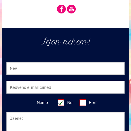
Írjon nekem!
Neme
Nő
Férfi