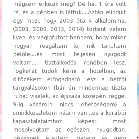
mégsem érkezik meg? De hát 1 óra volt
rá, és a gépben is láttuk....Aztán elindult
egy mozi, hogy 2003 óta 4 alkalommal
(2003, 2009, 2013, 2014) történt velem
ilyen, és végigfutott bennem, hogy mikor
hogyan reagáltam le, mit tanultam
belőle....és most teljesen nyugodt
voltam.... tisztálkodás rendben lesz,
fogkefét tudok kérni a hotelban, az
öltözékem elfogadható lesz a hétfői
tárgyalásokon (bár én mindennap tiszta
ruhàt viselek, az éjszaka közepén reggel
9-ig vásárolni nincs lehetőségem) a
sminkkészletem nálam van ..és a korábbi
tapasztalataimhoz képest most
mosolyogtam az egészen, nyugodtan,
békésnek éreztem magam....és még