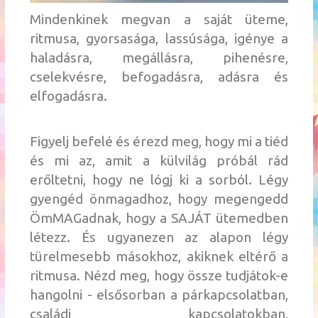
Mindenkinek megvan a saját üteme,
ritmusa, gyorsasága, lassúsága, igénye a
haladásra, megállásra, pihenésre,
cselekvésre, befogadásra, adásra és
elfogadásra.
Figyelj befelé és érezd meg, hogy mi a tiéd
és mi az, amit a külvilág próbál rád
erőltetni, hogy ne lógj ki a sorból. Légy
gyengéd önmagadhoz, hogy megengedd
ÖmMAGadnak, hogy a SAJÁT ütemedben
létezz. És ugyanezen az alapon légy
türelmesebb másokhoz, akiknek eltérő a
ritmusa. Nézd meg, hogy össze tudjátok-e
hangolni - elsősorban a párkapcsolatban,
családi kapcsolatokban,