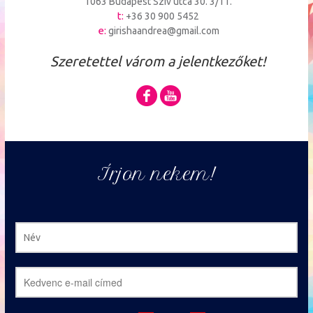
1063 Budapest Szív utca 30. 3/11.
t:
+36 30 900 5452
e:
girishaandrea@gmail.com
Szeretettel várom a jelentkezőket!
Írjon nekem!