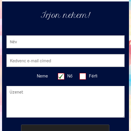
Írjon nekem!
Neme
Nő
Férfi