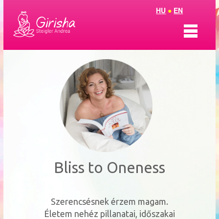
HU
●
EN
Bemutatkozás
ThetaTantra
ThetaCsakraHarmónia
Coaching
Aura Soma
Bliss to Oneness
Olvasószoba
Szerencsésnek érzem magam.
Életem nehéz pillanatai, időszakai