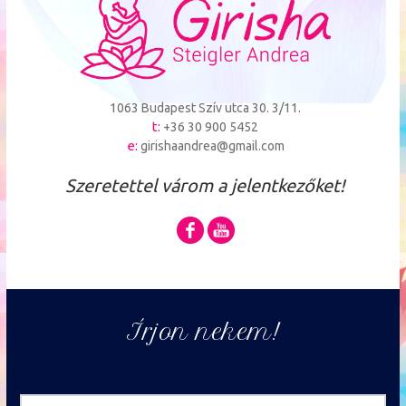
1063 Budapest Szív utca 30. 3/11.
t:
+36 30 900 5452
e:
girishaandrea@gmail.com
Szeretettel várom a jelentkezőket!
Írjon nekem!