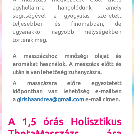
agyhullámra hangolódunk, amely
segítségével a gyógyulás szeretett
teljesebben és finomabban, de
ugyanakkor nagyobb mélységekben
történik meg.
A masszázshoz minőségi olajat és
aromákat használok. A masszázs előtt és
után is van lehetőség zuhanyzásra.
A masszázsra előre egyeztetett
időpontban van lehetőség e-mailben
a
girishaandrea@gmail.com
e-mail címen.
A 1,5 órás Holisztikus
ThetaMasszázs ára