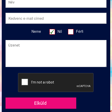
Neme
Nő
Férfi