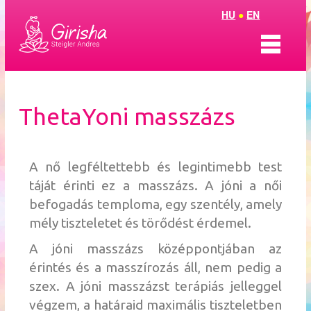
HU
●
EN
Bemutatkozás
ThetaYoni masszázs
ThetaTantra
ThetaCsakraHarmónia
A nő legféltettebb és legintimebb test
táját érinti ez a masszázs. A jóni a női
Coaching
befogadás temploma, egy szentély, amely
mély tiszteletet és törődést érdemel.
Aura Soma
A jóni masszázs középpontjában az
Olvasószoba
érintés és a masszírozás áll, nem pedig a
szex. A jóni masszázst terápiás jelleggel
végzem, a határaid maximális tiszteletben