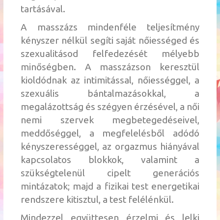
tartásával.
A masszázs mindenféle teljesítmény
kényszer nélkül segíti saját nőiességed és
szexualitásod felfedezését mélyebb
minőségben. A masszázson keresztül
kioldódnak az intimitással, nőiességgel, a
szexuális bántalmazásokkal, a
megalázottság és szégyen érzésével, a női
nemi szervek megbetegedéseivel,
meddőséggel, a megfelelésből adódó
kényszerességgel, az orgazmus hiányával
kapcsolatos blokkok, valamint a
szükségtelenül cipelt generációs
mintázatok; majd a fizikai test energetikai
rendszere kitisztul, a test felélénkül.
Mindezzel együttesen érzelmi és lelki